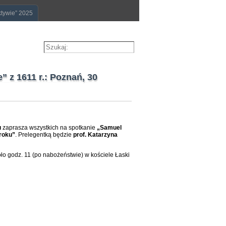
ktywie” 2025
 z 1611 r.: Poznań, 30
u
zaprasza wszystkich na spotkanie
„Samuel
 roku”
. Prelegentką będzie
prof. Katarzyna
ło godz. 11 (po nabożeństwie) w kościele Łaski