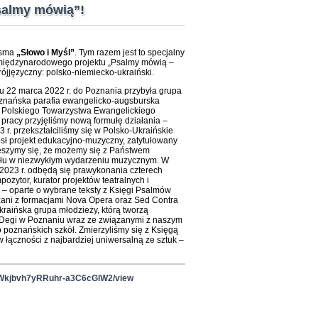
Psalmy mówią”!
isma
„Słowo i Myśl”
. Tym razem jest to specjalny
iędzynarodowego projektu „Psalmy mówią –
rójjęzyczny: polsko-niemiecko-ukraiński.
 22 marca 2022 r. do Poznania przybyła grupa
oznańska parafia ewangelicko-augsburska
m Polskiego Towarzystwa Ewangelickiego
u pracy przyjęliśmy nową formułę działania –
3 r. przekształciliśmy się w Polsko-Ukraińskie
ósł projekt edukacyjno-muzyczny, zatytułowany
szymy się, że możemy się z Państwem
ziału w niezwykłym wydarzeniu muzycznym. W
2023 r. odbędą się prawykonania czterech
pozytor, kurator projektów teatralnych i
– oparte o wybrane teksty z Księgi Psalmów
iązani z formacjami Nova Opera oraz Sed Contra
kraińska grupa młodzieży, którą tworzą
a Degi w Poznaniu wraz ze związanymi z naszym
 poznańskich szkół. Zmierzyliśmy się z Księgą
łączności z najbardziej uniwersalną ze sztuk –
HWWkjbvh7yRRuhr-a3C6cGlW2/view