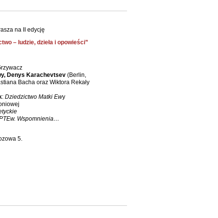
asza na II edycję
wo – ludzie, dzieła i opowieści”
 Grzywacz
wy, Denys Karachevtsev
(Berlin,
stiana Bacha oraz Wiktora Rekały
k
:
Dziedzictwo Matki Ew
y
roniowej
etyckie
ej PTEw. Wspomnienia…
ozowa 5.