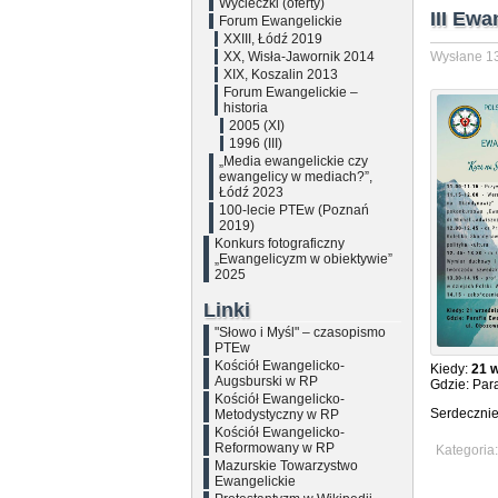
Wycieczki (oferty)
III Ewa
Forum Ewangelickie
XXIII, Łódź 2019
XX, Wisła-Jawornik 2014
Wysłane 13
XIX, Koszalin 2013
Forum Ewangelickie –
historia
2005 (XI)
1996 (III)
„Media ewangelickie czy
ewangelicy w mediach?”,
Łódź 2023
100-lecie PTEw (Poznań
2019)
Konkurs fotograficzny
„Ewangelicyzm w obiektywie”
2025
Linki
"Słowo i Myśl" – czasopismo
PTEw
Kościół Ewangelicko-
Kiedy:
21 w
Augsburski w RP
Gdzie: Par
Kościół Ewangelicko-
Serdecznie
Metodystyczny w RP
Kościół Ewangelicko-
Reformowany w RP
Kategoria
Mazurskie Towarzystwo
Ewangelickie