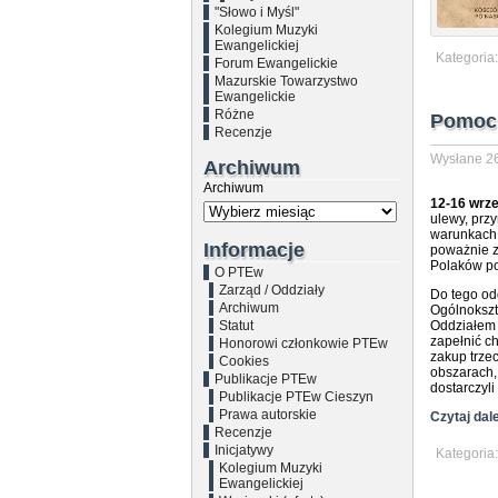
"Słowo i Myśl"
Kolegium Muzyki
Ewangelickiej
Kategoria
Forum Ewangelickie
Mazurskie Towarzystwo
Ewangelickie
Różne
Pomoc 
Recenzje
Wysłane 26
Archiwum
Archiwum
12-16 wrze
ulewy, prz
warunkach 
Informacje
poważnie za
Polaków p
O PTEw
Zarząd / Oddziały
Do tego od
Archiwum
Ogólnokszt
Statut
Oddziałem 
zapełnić c
Honorowi członkowie PTEw
zakup trze
Cookies
obszarach, 
Publikacje PTEw
dostarczyl
Publikacje PTEw Cieszyn
Prawa autorskie
Czytaj dale
Recenzje
Inicjatywy
Kategoria
Kolegium Muzyki
Ewangelickiej