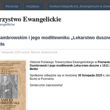
Recenzje
Inicjatywy
Konkurs fotograficzny „Ewangelicyzm w obie
rzystwo Ewangelickie
angelików
Dambrowskim i jego modlitewniku „Lekarstwo duszne”
ada
 listopada 2025 przez: Michał Jadwiszczok
Oddział Polskiego Towarzystwa Ewangelickiego w
Poznani
Dambrowski i jego modlitewnik
Lekarstwo duszn
e z 1611
Meller
.
Spotkanie odbędzie się w niedzielę
30 listopada 2025 r.
oko
Bożej w Poznaniu.
Serdecznie zapraszamy!