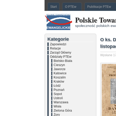
Start
O PTEw
Publikacje PTEw
Polskie Towa
społeczność polskich ew
Kategorie
O ks. 
Zapowiedzi
listop
Relacje
Zarząd Główny
Wysłane 17
Oddziały PTEw
Bielsko-Biała
Cieszyn
Jaworze
Katowice
Koszalin
Kraków
Łódź
Poznań
Sopot
Ustroń
Warszawa
Wisła
Zielona Góra
Żory