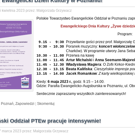
: Ewangelicki Dzień Kultury w Poznaniu!
 kwietnia 2023 przez: Małgorzata Grzywacz
Polskie Towarzystwo Ewangelickie Oddział w Poznaniu zapr
Ewangelickiego Dnia Kultury „Żywe dziedzict
Program:
Przywitanie gości przez prof. Małgorzatę
9.15 - 9:30
Poranek muzyczny:
koncert wiolonczelo
9:30 - 10.30
Charków). W programie utwory Jana Seba
Przerwa na kawę
10.30 - 11.00
Artur Michalski
i
Anna Seemann-Majore
11.00 - 11.45
Władysława Magiera
: O Zofii Kirkor-Kied
11.45 - 12.30
Beata Kalińska
:
Cieszyńskie impresje po
12.30 - 13.15
Jacek Romankow
:
Z karty wielkopolski
13.15 - 14.00
Kiedy:
6 maja 2023 r.
, godz. 9.15 – 14.00.
Gdzie: Parafia Ewangelicko-Augsburska w Poznaniu, ul. Ob
Serdecznie zapraszamy wszystkich zainteresowanych!
:
Poznań,
Zapowiedzi
|
Skomentuj
ski Oddział PTEw pracuje intensywnie!
 marca 2023 przez: Małgorzata Grzywacz