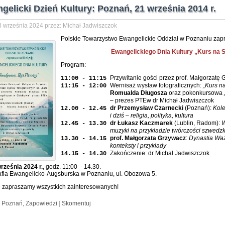
ngelicki Dzień Kultury: Poznań, 21 września 2014 r.
 września 2024 przez: Michał Jadwiszczok
Polskie Towarzystwo Ewangelickie Oddział w Poznaniu zapra
Ewangelickiego Dnia Kultury „Kurs na 
Program:
Przywitanie gości przez prof. Małgorzatę
11:00 - 11:15
Wernisaż wystaw fotograficznych:
„Kurs n
11:15 - 12:00
Romualda Długosza
oraz pokonkursowa
– prezes PTEw dr Michał Jadwiszczok
dr Przemysław Czarnecki
(Poznań):
Kole
12.00 - 12.45
i dziś – religia, polityka, kultura
dr Łukasz Kaczmarek
(Lublin, Radom):
W
12.45 - 13.30
muzyki na przykładzie twórczości szwed
prof. Małgorzata Grzywacz
:
Dynastia Waz
13.30 - 14.15
konteksty i przykłady
Zakończenie: dr Michał Jadwiszczok
14.15 - 14.30
rześnia 2024 r.
, godz. 11:00 – 14.30.
afia Ewangelicko-Augsburska w Poznaniu, ul. Obozowa 5.
 zapraszamy wszystkich zainteresowanych!
:
Poznań,
Zapowiedzi
|
Skomentuj