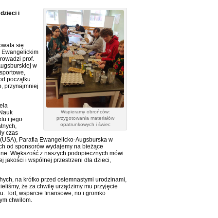
zieci i
owała się
m Ewangelickim
prowadzi prof.
Augsburskiej w
 sportowe,
 od początku
b, przynajmniej
ela
 Nauk
Wspieramy obrońców:
przygotowania materiałów
tu i jego
opatrunkowych i świec
tnych,
ły czas
h (USA), Parafia Ewangelicko-Augsburska w
ych od sponsorów wydajemy na bieżące
cyjne. Większość z naszych podopiecznych mówi
 jakości i wspólnej przestrzeni dla dzieci,
shych, na krótko przed osiemnastymi urodzinami,
iśmy, że za chwilę urządzimy mu przyjęcie
. Tort, wsparcie finansowe, no i gromko
nym chwilom.