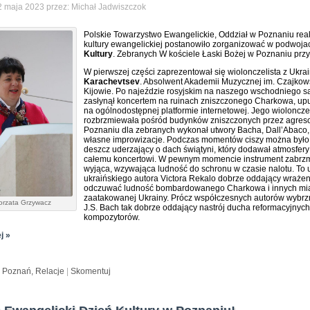
 maja 2023 przez: Michał Jadwiszczok
Polskie Towarzystwo Ewangelickie, Oddział w Poznaniu reali
kultury ewangelickiej postanowiło zorganizować w podwojac
Kultury
. Zebranych W kościele Łaski Bożej w Poznaniu prz
W pierwszej części zaprezentował się wiolonczelista z Ukra
Karachevtsev
. Absolwent Akademii Muzycznej im. Czajko
Kijowie. Po najeździe rosyjskim na naszego wschodniego s
zasłynął koncertem na ruinach zniszczonego Charkowa, up
na ogólnodostępnej platformie internetowej. Jego wioloncze
rozbrzmiewała pośród budynków zniszczonych przez agres
Poznaniu dla zebranych wykonał utwory Bacha, Dall’Abaco,
własne improwizacje. Podczas momentów ciszy można było
deszcz uderzający o dach świątyni, który dodawał atmosfery
całemu koncertowi. W pewnym momencie instrument zabrzmi
wyjąca, wzywająca ludność do schronu w czasie nalotu. To 
ukraińskiego autora Victora Rekalo dobrze oddający wrażen
odczuwać ludność bombardowanego Charkowa i innych mi
zaatakowanej Ukrainy. Prócz współczesnych autorów wybrz
orzata Grzywacz
J.S. Bach tak dobrze oddający nastrój ducha reformacyjnych
kompozytorów.
j »
:
Poznań,
Relacje
|
Skomentuj