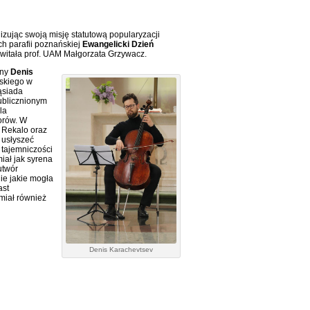
zując swoją misję statutową popularyzacji
h parafii poznańskiej
Ewangelicki Dzień
ywitała prof. UAM Małgorzata Grzywacz.
iny
Denis
wskiego w
ąsiada
ublicznionym
la
orów. W
 Rekalo oraz
 usłyszeć
 tajemniczości
ał jak syrena
utwór
ie jakie mogła
ast
miał również
Denis Karachevtsev