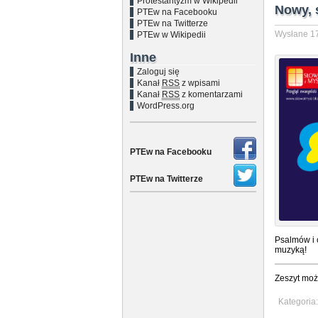
Protestantyzm w Wikipedii
Nowy, 
PTEw na Facebooku
PTEw na Twitterze
Wysłane 17
PTEw w Wikipedii
Inne
Zaloguj się
Kanał
RSS
z wpisami
Kanał
RSS
z komentarzami
WordPress.org
PTEw na Facebooku
PTEw na Twitterze
Psalmów i 
muzyką!
Zeszyt moż
Kategoria