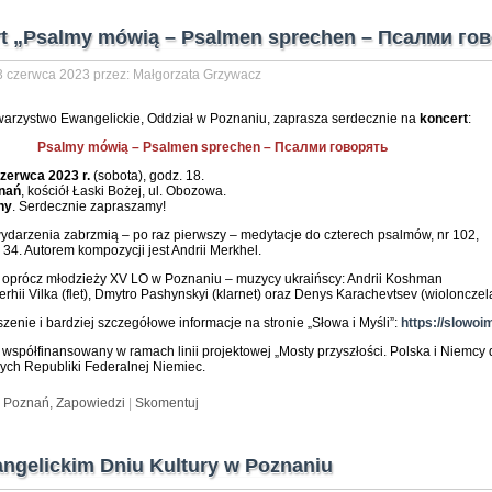
t „Psalmy mówią – Psalmen sprechen – Псалми гов
 czerwca 2023 przez: Małgorzata Grzywacz
warzystwo Ewangelickie, Oddział w Poznaniu, zaprasza serdecznie na
koncert
:
Psalmy mówią – Psalmen sprechen – Псалми говорять
zerwca 2023 r.
(sobota), godz. 18.
nań
, kościół Łaski Bożej, ul. Obozowa.
ny
. Serdecznie zapraszamy!
wydarzenia zabrzmią – po raz pierwszy – medytacje do czterech psalmów, nr 102,
 34. Autorem kompozycji jest Andrii Merkhel.
 oprócz młodzieży XV LO w Poznaniu – muzycy ukraińscy: Andrii Koshman
erhii Vilka (flet), Dmytro Pashynskyi (klarnet) oraz Denys Karachevtsev (wiolonczel
zenie i bardziej szczegółowe informacje na stronie „Słowa i Myśli”:
https://slowoi
t współfinansowany w ramach linii projektowej „Mosty przyszłości. Polska i Niemcy
ych Republiki Federalnej Niemiec.
:
Poznań,
Zapowiedzi
|
Skomentuj
ngelickim Dniu Kultury w Poznaniu