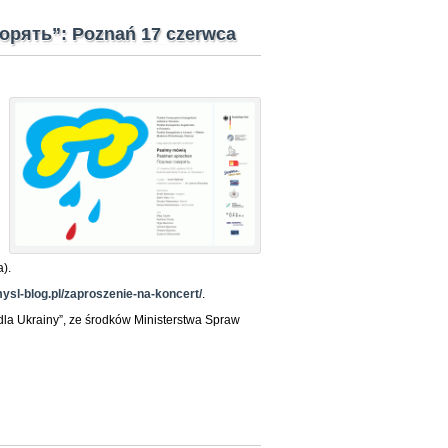
орять”: Poznań 17 czerwca
a).
mysl-blog.pl/zaproszenie-na-koncert/
.
 dla Ukrainy”, ze środków Ministerstwa Spraw