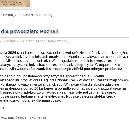
:
Poznań,
Zapowiedzi
|
Skomentuj
dla powodzian: Poznań
 września 2024 przez: Michał Jadwiszczok
śnia 2024 r.
nad południowo-zachodnimi województwami Polski przeszły potężne
ynosząc w niektórych miejscach opady na poziomie przewidywanym w normalnych
dla kilku miesięcy, a nawet roku. W następstwie wiele miejscowości zostało
lanych, a tysiące ludzi straciło często dobytek całego życia. W odpowiedzi wielu
ostanowiło
wesprzeć powodzian i rozpoczęło zbiórki potrzebnych produktów
.
dolnego ruchu postanowiły przyłączyć się społeczności XV Liceum
ałcącego im. prof. Wiktora Degi oraz żłobek Krecik w Poznaniu wraz z miejscowym
Polskiego Towarzystwa Ewangelickiego. W trakcie kilku dni zbiórki udało się
hemią domową ponad 20 kartonów, a ponadto zgromadzić środki pozwalające na
ch agregatów prądotwórczych. Agregaty są niezwykle potrzebne na zalanych
gdzie często brakuje energii elektrycznej. Rodzice dzieci ze żłobka Krecik
i wiele różnych ubranek dla najmłodszych.
j »
:
Poznań,
Relacje
|
Skomentuj