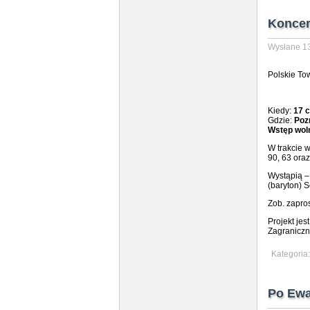
Koncer
Wysłane 13
Polskie To
Kiedy:
17 c
Gdzie:
Poz
Wstęp wol
W trakcie 
90, 63 oraz
Wystąpią –
(baryton) S
Zob. zapros
Projekt jes
Zagraniczn
Kategoria
Po Ewa