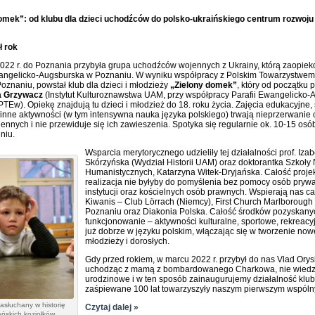
omek”: od klubu dla dzieci uchodźców do polsko-ukraińskiego centrum rozwoju d
ł rok
022 r. do Poznania przybyła grupa uchodźców wojennych z Ukrainy, którą zaopiek
angelicko-Augsburska w Poznaniu. W wyniku współpracy z Polskim Towarzystwe
oznaniu, powstał klub dla dzieci i młodzieży
„Zielony domek”
, który od początku 
a Grzywacz
(Instytut Kulturoznawstwa UAM, przy współpracy Parafii Ewangelicko-
TEw). Opiekę znajdują tu dzieci i młodzież do 18. roku życia. Zajęcia edukacyjne,
i inne aktywności (w tym intensywna nauka języka polskiego) trwają nieprzerwanie
ennych i nie przewiduje się ich zawieszenia. Spotyka się regularnie ok. 10-15 osó
niu.
Wsparcia merytorycznego udzieliły tej działalności prof. Izab
Skórzyńska (Wydział Historii UAM) oraz doktorantka Szkoły
Humanistycznych, Katarzyna Witek-Dryjańska. Całość projek
realizacja nie byłyby do pomyślenia bez pomocy osób prywa
instytucji oraz kościelnych osób prawnych. Wspierają nas ca
Kiwanis – Club Lörrach (Niemcy), First Church Marlboroug
Poznaniu oraz Diakonia Polska. Całość środków pozyskan
funkcjonowanie – aktywności kulturalne, sportowe, rekrea
już dobrze w języku polskim, włączając się w tworzenie nowej
młodzieży i dorosłych.
Gdy przed rokiem, w marcu 2022 r. przybył do nas Vlad Ory
uchodząc z mamą z bombardowanego Charkowa, nie wiedziel
urodzinowe i w ten sposób zainaugurujemy działalność klubu
zaśpiewane 100 lat towarzyszyły naszym pierwszym wspól
asłuchany w historię
Czytaj dalej »
ńskich koziołków