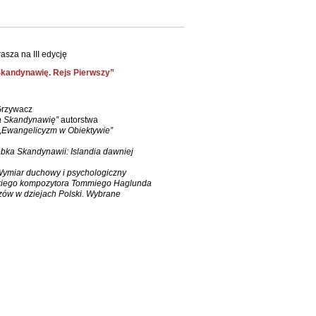
sza na III edycję
Skandynawię. Rejs Pierwszy”
 Grzywacz
a Skandynawię”
autorstwa
„Ewangelicyzm w Obiektywie”
bka Skandynawii: Islandia dawniej
ymiar duchowy i psychologiczny
zkiego kompozytora Tommiego Haglunda
ów w dziejach Polski. Wybrane