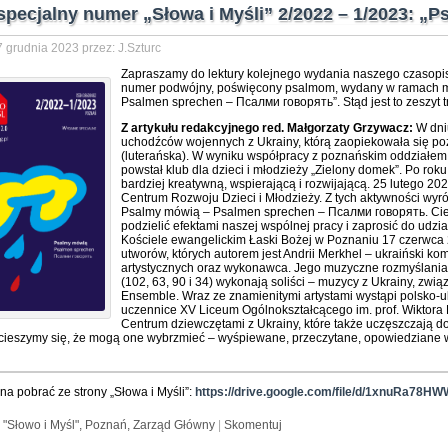
specjalny numer „Słowa i Myśli” 2/2022 – 1/2023: „
 grudnia 2023 przez: J.Szturc
Zapraszamy do lektury kolejnego wydania naszego czasop
numer podwójny, poświęcony psalmom, wydany w ramach m
Psalmen sprechen – Псалми говорять”. Stąd jest to zeszyt t
Z artykułu redakcyjnego red. Małgorzaty Grzywacz:
W dniu
uchodźców wojennych z Ukrainy, którą zaopiekowała się p
(luterańska). W wyniku współpracy z poznańskim oddziałe
powstał klub dla dzieci i młodzieży „Zielony domek”. Po rok
bardziej kreatywną, wspierającą i rozwijającą. 25 lutego 202
Centrum Rozwoju Dzieci i Młodzieży. Z tych aktywności wyr
Psalmy mówią – Psalmen sprechen – Псалми говорять. Cie
podzielić efektami naszej wspólnej pracy i zaprosić do ud
Kościele ewangelickim Łaski Bożej w Poznaniu 17 czerwca 
utworów, których autorem jest Andrii Merkhel – ukraiński kom
artystycznych oraz wykonawca. Jego muzyczne rozmyślania 
(102, 63, 90 i 34) wykonają soliści – muzycy z Ukrainy, zw
Ensemble. Wraz ze znamienitymi artystami wystąpi polsko-u
uczennice XV Liceum Ogólnokształcącego im. prof. Wiktor
Centrum dziewczętami z Ukrainy, które także uczęszczają do
cieszymy się, że mogą one wybrzmieć – wyśpiewane, przeczytane, opowiedziane w 
na pobrać ze strony „Słowa i Myśli”:
https://drive.google.com/file/d/1xnuRa78
:
"Słowo i Myśl",
Poznań,
Zarząd Główny
|
Skomentuj