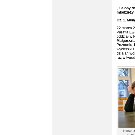
„Zielony d
młodzieży
Cz. 1. Miną
22 marca 2
Parafia Ew
oddział w P
Małgorzat
Poznaniu, P
wycieczki 
działań woj
raz w tygod
Stepan z
pozna