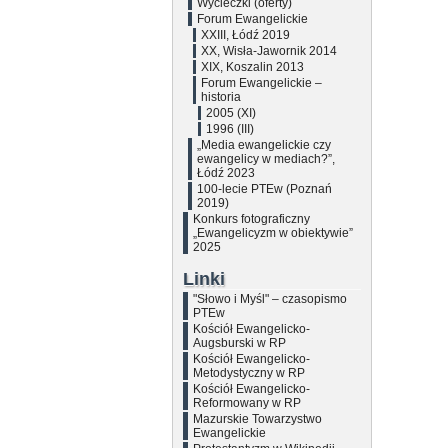
Wycieczki (oferty)
Forum Ewangelickie
XXIII, Łódź 2019
XX, Wisła-Jawornik 2014
XIX, Koszalin 2013
Forum Ewangelickie –
historia
2005 (XI)
1996 (III)
„Media ewangelickie czy
ewangelicy w mediach?”,
Łódź 2023
100-lecie PTEw (Poznań
2019)
Konkurs fotograficzny
„Ewangelicyzm w obiektywie”
2025
Linki
"Słowo i Myśl" – czasopismo
PTEw
Kościół Ewangelicko-
Augsburski w RP
Kościół Ewangelicko-
Metodystyczny w RP
Kościół Ewangelicko-
Reformowany w RP
Mazurskie Towarzystwo
Ewangelickie