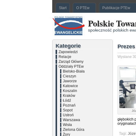
Start
O PTEw
Publikacje PTEw
Polskie Towa
społeczność polskich ew
Kategorie
Prezes
Zapowiedzi
Relacje
Wysłane 30
Zarząd Główny
Oddziały PTEw
Bielsko-Biała
Cieszyn
Jaworze
Katowice
Koszalin
Kraków
Łódź
Poznań
Sopot
Jó
Ustroń
głębokich 
Warszawa
oryginałach
Wisła
Zielona Góra
Tagi:
Józef
Żory