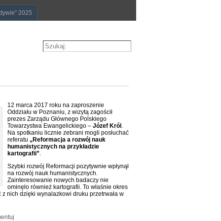
ktywie” 2025
12 marca 2017 roku na zaproszenie
Oddziału w Poznaniu, z wizytą zagościł
prezes Zarządu Głównego Polskiego
Towarzystwa Ewangelickiego –
Józef Król
.
Na spotkaniu licznie zebrani mogli posłuchać
referatu
„Reformacja a rozwój nauk
humanistycznych na przykładzie
kartografii”
.
Szybki rozwój Reformacji pozytywnie wpłynął
na rozwój nauk humanistycznych.
Zainteresowanie nowych badaczy nie
ominęło również kartografii. To właśnie okres
 z nich dzięki wynalazkowi druku przetrwała w
entuj