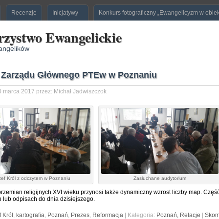
Recenzje
Inicjatywy
Konkurs fotograficzny „Ewangelicyzm w obie
rzystwo Ewangelickie
angelików
 Zarządu Głównego PTEw w Poznaniu
 marca 2017 przez: Michał Jadwiszczok
zef Król z odczytem w Poznaniu
Zasłuchane audytorium
przemian religijnych XVI wieku przynosi także dynamiczny wzrost liczby map. Część
 lub odpisach do dnia dzisiejszego.
 Król
,
kartografia
,
Poznań
,
Prezes
,
Reformacja
| Kategoria:
Poznań,
Relacje
|
Skom