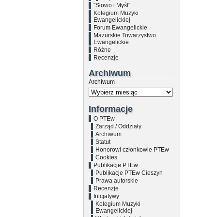
"Słowo i Myśl"
Kolegium Muzyki
Ewangelickiej
Forum Ewangelickie
Mazurskie Towarzystwo
Ewangelickie
Różne
Recenzje
Archiwum
Archiwum
Informacje
O PTEw
Zarząd / Oddziały
Archiwum
Statut
Honorowi członkowie PTEw
Cookies
Publikacje PTEw
Publikacje PTEw Cieszyn
Prawa autorskie
Recenzje
Inicjatywy
Kolegium Muzyki
Ewangelickiej