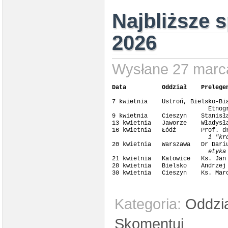
Najbliższe 
2026
Wysłane 27 marca
Data          Oddział    Prelege
7 kwietnia    Ustroń, Bielsko-Bi
                           Etnogr
9 kwietnia    Cieszyn    Stanisł
13 kwietnia   Jaworze    Władysł
16 kwietnia   Łódź       Prof. d
                           i "kr

20 kwietnia   Warszawa   Dr Dari
                           etyka

21 kwietnia   Katowice   Ks. Jan
28 kwietnia   Bielsko    Andrzej
30 kwietnia   Cieszyn    Ks. Mar
Kategoria:
Oddzi
Skomentuj