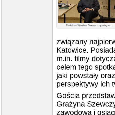
Redaktor Wiesław Głowacz - prelegent
związany najpier
Katowice. Posiad
m.in. filmy dotyc
celem tego spotka
jaki powstały ora
perspektywy ich t
Gościa przedstaw
Grażyna Szewczyk
zawodową i osiągn