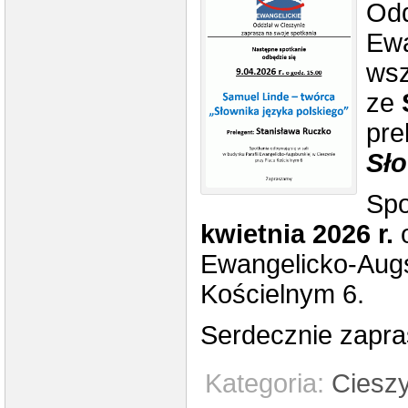
Odd
Ewa
wsz
ze
pre
Sło
Spo
kwietnia 2026 r.
o
Ewangelicko-Augs
Kościelnym 6.
Serdecznie zapr
Kategoria:
Ciesz