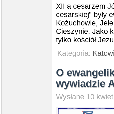
XII a cesarzem J
cesarskiej” były 
Kożuchowie, Jelen
Cieszynie. Jako k
tylko kościół Jez
Kategoria:
Katow
O ewangelik
wywiadzie A
Wysłane 10 kwietn