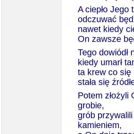
A ciepło Jego 
odczuwać będz
nawet kiedy ci
On zawsze będz
Tego dowiódł 
kiedy umarł t
ta krew co się
stała się źród
Potem złożyli
grobie,
grób przywalili
kamieniem,