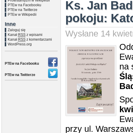
Protestantyzm w Wikipedii
Ks. Jan Badu
PTEw na Facebooku
PTEw na Twitterze
pokoju: Kat
PTEw w Wikipedii
Inne
Zaloguj się
Wysłane 14 kwiet
Kanał
RSS
z wpisami
Kanał
RSS
z komentarzami
WordPress.org
Odd
Ewa
PTEw na Facebooku
na 
Śl
PTEw na Twitterze
Ba
Spo
kwi
Ewa
przy ul. Warszaws