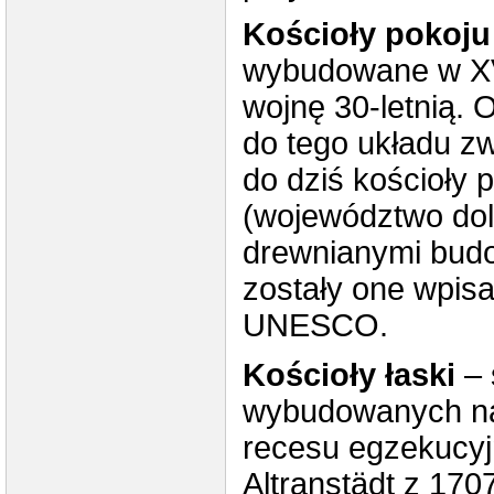
Kościoły pokoju
wybudowane w XV
wojnę 30-letnią. 
do tego układu z
do dziś kościoły 
(województwo dol
drewnianymi budow
zostały one wpisa
UNESCO.
Kościoły łaski
– 
wybudowanych na 
recesu egzekucyj
Altranstädt z 17