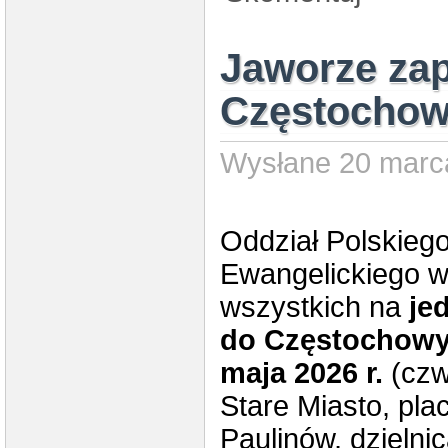
Jaworze zap
Częstochowy
Wysłane 20 marca
Oddział Polskieg
Ewangelickiego 
wszystkich na
je
do Częstochow
maja 2026 r.
(czw
Stare Miasto, pla
Paulinów, dzielni