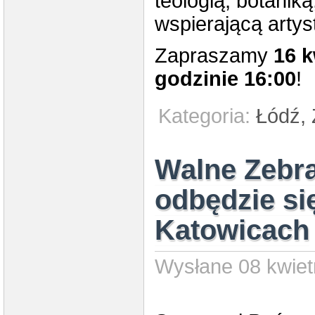
teologią, botaniką
wspierającą arty
Zapraszamy
16 k
godzinie 16:00
!
Kategoria:
Łódź,
Walne Zebr
odbędzie si
Katowicach
Wysłane 08 kwiet