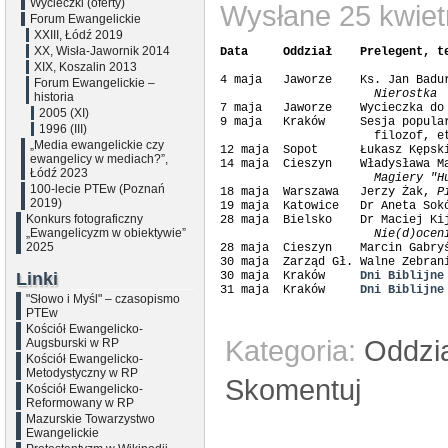
Wycieczki (oferty)
Wysłane 25 kwiet
Forum Ewangelickie
XXIII, Łódź 2019
XX, Wisła-Jawornik 2014
Data     Oddział    Prelegent, t
XIX, Koszalin 2013
4 maja   Jaworze    Ks. Jan Badu
Forum Ewangelickie –
                      Nierostka
historia

7 maja   Jaworze    Wycieczka do 
2005 (XI)
9 maja   Kraków     Sesja popula
1996 (III)
                      filozof, e
„Media ewangelickie czy
12 maja  Sopot      Łukasz Kępsk
ewangelicy w mediach?”,
14 maja  Cieszyn    Władysława M
Łódź 2023
                      Magiery "H
100-lecie PTEw (Poznań

18 maja  Warszawa   Jerzy Żak, 
P
2019)
19 maja  Katowice   Dr Aneta Sok
Konkurs fotograficzny
28 maja  Bielsko    Dr Maciej Ki
„Ewangelicyzm w obiektywie”
                      Nie(d)ocen
2025
28 maja  Cieszyn    Marcin Gabry
30 maja  Zarząd Gł. Walne Zebrani
Linki
30 maja  Kraków     
Dni Biblijne
31 maja  Kraków     
Dni Biblijne
"Słowo i Myśl" – czasopismo
PTEw
Kościół Ewangelicko-
Kategoria:
Oddzi
Augsburski w RP
Kościół Ewangelicko-
Metodystyczny w RP
Skomentuj
Kościół Ewangelicko-
Reformowany w RP
Mazurskie Towarzystwo
Ewangelickie