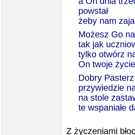
a On dnia trze
powstał
żeby nam zaja
Możesz Go na 
tak jak ucznio
tylko otwórz 
On twoje życie
Dobry Pasterz
przywiedzie n
na stole zasta
te wspaniałe 
Z życzeniami bło