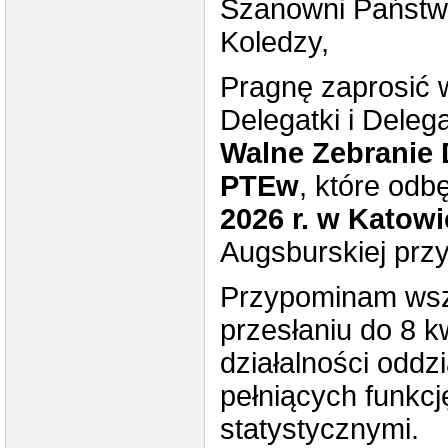
Szanowni Państwo
Koledzy,
Pragnę zaprosić 
Delegatki i Dele
Walne Zebranie
PTEw
, które odb
2026 r. w Katow
Augsburskiej przy
Przypominam wsz
przesłaniu do 8 k
działalności odd
pełniących funkc
statystycznymi.