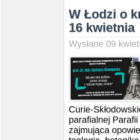
W Łodzi o k
16 kwietnia
Wysłane 09 kwiet
Curie-Skłodowskie
parafialnej Parafi
zajmująca opowieś