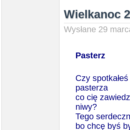
Wielkanoc 2
Wysłane 29 marca
Pasterz
Czy spotkałeś
pasterza
co cię zawiedz
niwy?
Tego serdeczni
bo chcę byś b