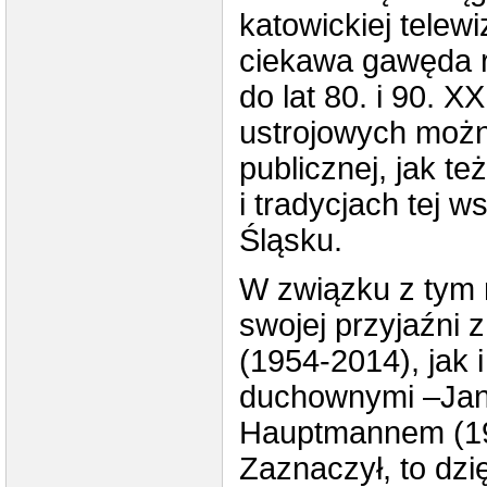
katowickiej telew
ciekawa gawęda r
do lat 80. i 90. XX
ustrojowych możn
publicznej, jak t
i tradycjach tej 
Śląsku.
W związku z tym 
swojej przyjaźni
(1954-2014), jak 
duchownymi –Jan
Hauptmannem (19
Zaznaczył, to dz