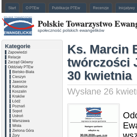
Start
O PTEw
Publikacje PTEw
Recenzje
Inicjatywy
Polskie Towarzystwo Ewang
społeczność polskich ewangelików
Ks. Marcin 
Kategorie
Zapowiedzi
Relacje
twórczości 
Zarząd Główny
Oddziały PTEw
30 kwietnia
Bielsko-Biała
Cieszyn
Jaworze
Katowice
Wysłane 26 kwiet
Koszalin
Kraków
Łódź
Poznań
Sopot
Odd
Ustroń
Warszawa
Ewa
Wisła
Zielona Góra
wsz
Żory