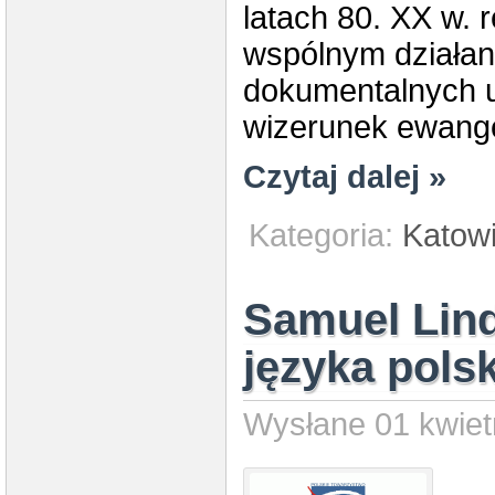
latach 80. XX w. 
wspólnym działan
dokumentalnych u
wizerunek ewange
Czytaj dalej »
Kategoria:
Katow
Samuel Lind
języka polsk
Wysłane 01 kwiet