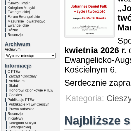
"Słowo i Myśl"
„Jo
Kolegium Muzyki
Ewangelickiej
tw
Forum Ewangelickie
Mazurskie Towarzystwo
Mar
Ewangelickie
Różne
Recenzje
Spo
Archiwum
kwietnia 2026 r.
o
Archiwum
Ewangelicko-Augs
Informacje
Kościelnym 6.
O PTEw
Zarząd / Oddziały
Serdecznie zapr
Archiwum
Statut
Honorowi członkowie PTEw
Cookies
Kategoria:
Ciesz
Publikacje PTEw
Publikacje PTEw Cieszyn
Prawa autorskie
Recenzje
Najbliższe 
Inicjatywy
Kolegium Muzyki
Ewangelickiej