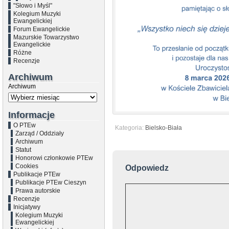
"Słowo i Myśl"
Kolegium Muzyki
Ewangelickiej
Forum Ewangelickie
Mazurskie Towarzystwo
Ewangelickie
Różne
Recenzje
Archiwum
Archiwum
Informacje
O PTEw
Kategoria:
Bielsko-Biała
Zarząd / Oddziały
Archiwum
Statut
Honorowi członkowie PTEw
Cookies
Odpowiedz
Publikacje PTEw
Publikacje PTEw Cieszyn
Prawa autorskie
Recenzje
Inicjatywy
Kolegium Muzyki
Ewangelickiej