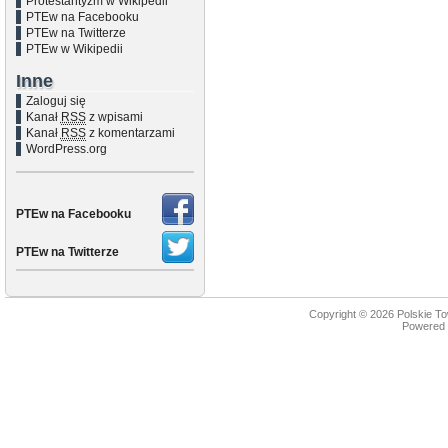
Protestantyzm w Wikipedii
PTEw na Facebooku
PTEw na Twitterze
PTEw w Wikipedii
Inne
Zaloguj się
Kanał
RSS
z wpisami
Kanał
RSS
z komentarzami
WordPress.org
PTEw na Facebooku
PTEw na Twitterze
Copyright © 2026
Polskie T
Powered