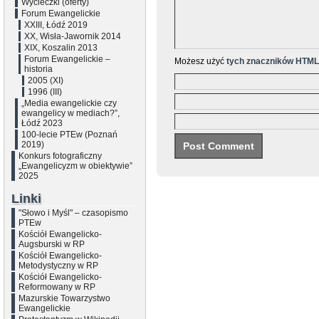
Wycieczki (oferty)
Forum Ewangelickie
XXIII, Łódź 2019
XX, Wisła-Jawornik 2014
XIX, Koszalin 2013
Forum Ewangelickie –
Możesz użyć
tych znaczników HTML
historia
2005 (XI)
1996 (III)
„Media ewangelickie czy
ewangelicy w mediach?”,
Łódź 2023
100-lecie PTEw (Poznań
2019)
Konkurs fotograficzny
„Ewangelicyzm w obiektywie”
2025
Linki
"Słowo i Myśl" – czasopismo
PTEw
Kościół Ewangelicko-
Augsburski w RP
Kościół Ewangelicko-
Metodystyczny w RP
Kościół Ewangelicko-
Reformowany w RP
Mazurskie Towarzystwo
Ewangelickie