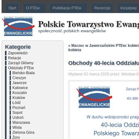
Start
O PTEw
Publikacje PTEw
Recenzje
Inicjatywy
Polskie Towarzystwo Ewang
społeczność polskich ewangelików
«
Marzec w Jaworzańskim PTEw: kobiet
Kategorie
kobieta
Zapowiedzi
Relacje
Obchody 40-lecia Oddziału
Zarząd Główny
Oddziały PTEw
Bielsko-Biała
Wysłane 02 marca 2026 przez: Wiesław K
Cieszyn
Jaworze
Katowice
Koszalin
Kraków
Łódź
Poznań
Sopot
Ustroń
Warszawa
Wisła
Zielona Góra
Żory