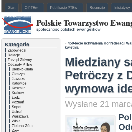
Start
O PTEw
Publikacje PTEw
Recenzje
Inicjatywy
Polskie Towarzystwo Ewang
społeczność polskich ewangelików
«
450-lecie uchwalenia Konfederacji Wa
Kategorie
kwietnia
Zapowiedzi
Relacje
Miedziany s
Zarząd Główny
Oddziały PTEw
Bielsko-Biała
Petröczy z 
Cieszyn
Jaworze
Katowice
wymowa ide
Koszalin
Kraków
Łódź
Wysłane 21 marca
Poznań
Sopot
Ustroń
Pol
Warszawa
Wisła
Odd
Zielona Góra
Żory