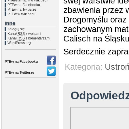
swej warstwie id
Protestantyzm w Wikipedii
PTEw na Facebooku
zbawienia przez w
PTEw na Twitterze
PTEw w Wikipedii
Drogomyślu oraz
Inne
zachowanym mate
Zaloguj się
Kanał
RSS
z wpisami
Calisch na Śląsk
Kanał
RSS
z komentarzami
WordPress.org
Serdecznie zapr
PTEw na Facebooku
Kategoria:
Ustro
PTEw na Twitterze
Odpowied