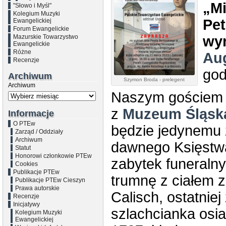
„Mi
"Słowo i Myśl"
Kolegium Muzyki
Pet
Ewangelickiej
Forum Ewangelickie
Mazurskie Towarzystwo
wy
Ewangelickie
Różne
Au
Recenzje
god
Archiwum
Szymon Broda - prelegent
Archiwum
Naszym gościem
z
Muzeum Śląsk
Informacje
O PTEw
będzie jedynemu 
Zarząd / Oddziały
Archiwum
dawnego Księstwa
Statut
Honorowi członkowie PTEw
zabytek funeralny
Cookies
Publikacje PTEw
trumnę z ciałem z
Publikacje PTEw Cieszyn
Prawa autorskie
Calisch, ostatnie
Recenzje
Inicjatywy
szlachcianka osi
Kolegium Muzyki
Ewangelickiej