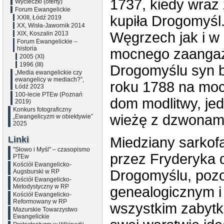
1737, kiedy wra
Wycieczki (oferty)
Forum Ewangelickie
kupiła Drogomyśl
XXIII, Łódź 2019
XX, Wisła-Jawornik 2014
Węgrzech jak i w
XIX, Koszalin 2013
Forum Ewangelickie –
historia
mocnego zaangażo
2005 (XI)
1996 (III)
Drogomyślu syn b
„Media ewangelickie czy
ewangelicy w mediach?”,
roku 1788 na moc
Łódź 2023
100-lecie PTEw (Poznań
dom modlitwy, je
2019)
Konkurs fotograficzny
wieżę z dzwonam
„Ewangelicyzm w obiektywie”
2025
Linki
Miedziany sarko
"Słowo i Myśl" – czasopismo
przez Fryderyka 
PTEw
Kościół Ewangelicko-
Drogomyślu, pozo
Augsburski w RP
Kościół Ewangelicko-
Metodystyczny w RP
genealogicznym i 
Kościół Ewangelicko-
Reformowany w RP
wszystkim zabytki
Mazurskie Towarzystwo
Ewangelickie