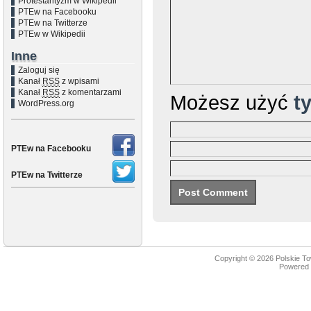
Protestantyzm w Wikipedii
PTEw na Facebooku
PTEw na Twitterze
PTEw w Wikipedii
Inne
Zaloguj się
Kanał
RSS
z wpisami
Kanał
RSS
z komentarzami
Możesz użyć
t
WordPress.org
PTEw na Facebooku
PTEw na Twitterze
Copyright © 2026
Polskie T
Powered