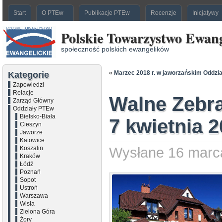
Start
O PTEw
Publikacje PTEw
Recenzje
Inicjatywy
Polskie Towarzystwo Ewang
społeczność polskich ewangelików
«
Marzec 2018 r. w jaworzańskim Oddzi
Kategorie
Zapowiedzi
Relacje
Walne Zebra
Zarząd Główny
Oddziały PTEw
Bielsko-Biała
7 kwietnia 2
Cieszyn
Jaworze
Katowice
Koszalin
Wysłane 16 marca
Kraków
Łódź
Poznań
Sopot
Ustroń
Warszawa
Wisła
Zielona Góra
Żory