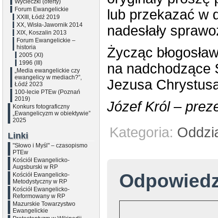
Wycieczki (oferty)
Forum Ewangelickie
lub przekazać w d
XXIII, Łódź 2019
XX, Wisła-Jawornik 2014
nadesłały sprawoz
XIX, Koszalin 2013
Forum Ewangelickie –
historia
Życząc błogosław
2005 (XI)
1996 (III)
na nadchodzące Ś
„Media ewangelickie czy
ewangelicy w mediach?”,
Jezusa Chrystusa
Łódź 2023
100-lecie PTEw (Poznań
2019)
Józef Król – pr
Konkurs fotograficzny
„Ewangelicyzm w obiektywie”
2025
Kategoria:
Oddzi
Linki
"Słowo i Myśl" – czasopismo
PTEw
Kościół Ewangelicko-
Augsburski w RP
Odpowied
Kościół Ewangelicko-
Metodystyczny w RP
Kościół Ewangelicko-
Reformowany w RP
Mazurskie Towarzystwo
Ewangelickie