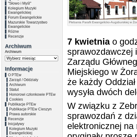
"Słowo i Myśl"
Kolegium Muzyki
Ewangelickiej
Forum Ewangelickie
Mazurskie Towarzystwo
Plebania Parafii Ewangelicko-Augsburskiej w Żo
Ewangelickie
Różne
Recenzje
7 kwietnia
o godz
Archiwum
sprawozdawczej i
Archiwum
Zarządu Głównego
Informacje
Miejskiego w Żor
O PTEw
że każdy Oddział
Zarząd / Oddziały
Archiwum
wysyła dwóch del
Statut
Honorowi członkowie PTEw
Cookies
W związku z Zebr
Publikacje PTEw
Publikacje PTEw Cieszyn
sprawozdań z dzia
Prawa autorskie
Recenzje
elektronicznej na
Inicjatywy
Kolegium Muzyki
Ewangelickiej
oryginały proszę