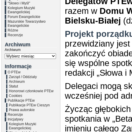
Delegatów PTE
"Słowo i Myśl"
Kolegium Muzyki
razem w
Domu W
Ewangelickiej
Forum Ewangelickie
Bielsku-Białej
(d
Mazurskie Towarzystwo
Ewangelickie
Różne
Projekt porządk
Recenzje
przewidziany jest
Archiwum
Archiwum
zakończyć obiade
się wspólne spot
Informacje
redakcji „Słowa i 
O PTEw
Zarząd / Oddziały
Archiwum
Delegaci mogą sk
Statut
Honorowi członkowie PTEw
wcześniej pod a
Cookies
Publikacje PTEw
Publikacje PTEw Cieszyn
Życząc głębokich
Prawa autorskie
Recenzje
spotkania w „Beta
Inicjatywy
Kolegium Muzyki
imieniu całego Z
Ewangelickiej