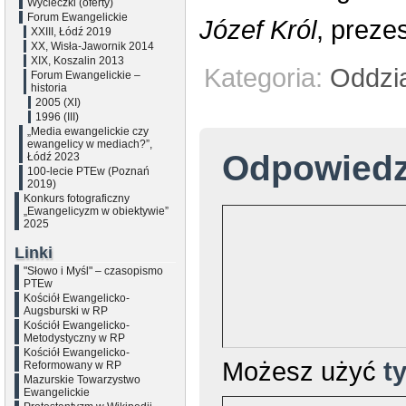
Wycieczki (oferty)
Forum Ewangelickie
Józef Król
, preze
XXIII, Łódź 2019
XX, Wisła-Jawornik 2014
XIX, Koszalin 2013
Kategoria:
Oddzi
Forum Ewangelickie –
historia
2005 (XI)
1996 (III)
„Media ewangelickie czy
ewangelicy w mediach?”,
Odpowied
Łódź 2023
100-lecie PTEw (Poznań
2019)
Konkurs fotograficzny
„Ewangelicyzm w obiektywie”
2025
Linki
"Słowo i Myśl" – czasopismo
PTEw
Kościół Ewangelicko-
Augsburski w RP
Kościół Ewangelicko-
Metodystyczny w RP
Kościół Ewangelicko-
Możesz użyć
t
Reformowany w RP
Mazurskie Towarzystwo
Ewangelickie