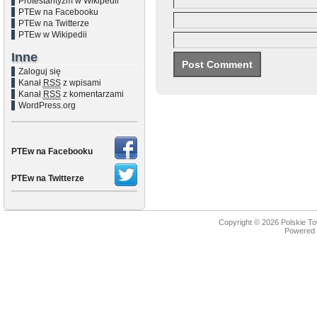
Protestantyzm w Wikipedii
PTEw na Facebooku
PTEw na Twitterze
PTEw w Wikipedii
Inne
Zaloguj się
Kanał
RSS
z wpisami
Kanał
RSS
z komentarzami
WordPress.org
PTEw na Facebooku
PTEw na Twitterze
Copyright © 2026
Polskie T
Powered