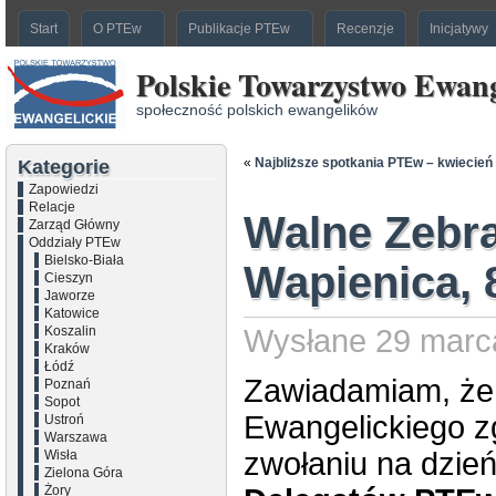
Start
O PTEw
Publikacje PTEw
Recenzje
Inicjatywy
Polskie Towarzystwo Ewang
społeczność polskich ewangelików
«
Najbliższe spotkania PTEw – kwiecień
Kategorie
Zapowiedzi
Relacje
Walne Zebr
Zarząd Główny
Oddziały PTEw
Bielsko-Biała
Wapienica, 8
Cieszyn
Jaworze
Katowice
Koszalin
Wysłane 29 marca
Kraków
Łódź
Zawiadamiam, że
Poznań
Sopot
Ewangelickiego zg
Ustroń
Warszawa
zwołaniu na dzie
Wisła
Zielona Góra
Żory