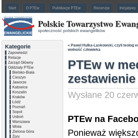
Start
O PTEw
Publikacje PTEw
Recenzje
Inicjatywy
Polskie Towarzystwo Ewang
społeczność polskich ewangelików
«
Paweł Hulka-Laskowski, czyli teolog e
Kategorie
wolność człowieka
Zapowiedzi
Relacje
PTEw w med
Zarząd Główny
Oddziały PTEw
Bielsko-Biała
zestawienie
Cieszyn
Jaworze
Katowice
Koszalin
Wysłane 20 czerw
Kraków
Łódź
Poznań
Sopot
PTEw na Facebo
Ustroń
Warszawa
Wisła
Ponieważ większo
Zielona Góra
Żory