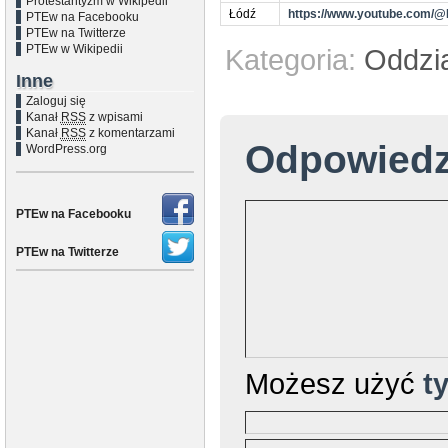
Protestantyzm w Wikipedii
Łódź
https://www.youtube.com/
PTEw na Facebooku
PTEw na Twitterze
PTEw w Wikipedii
Kategoria:
Oddzi
Inne
Zaloguj się
Kanał
RSS
z wpisami
Kanał
RSS
z komentarzami
Odpowied
WordPress.org
PTEw na Facebooku
PTEw na Twitterze
Możesz użyć
t