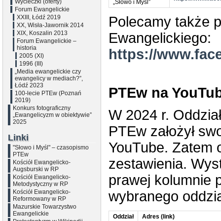
Wycieczki (oferty)
„Słowo i Myśl”
Forum Ewangelickie
XXIII, Łódź 2019
Polecamy także p
XX, Wisła-Jawornik 2014
XIX, Koszalin 2013
Ewangelickiego:
Forum Ewangelickie –
historia
https://www.fa
2005 (XI)
1996 (III)
„Media ewangelickie czy
ewangelicy w mediach?”,
Łódź 2023
PTEw na YouTub
100-lecie PTEw (Poznań
2019)
Konkurs fotograficzny
W 2024 r. Oddział
„Ewangelicyzm w obiektywie”
2025
PTEw założył swo
Linki
YouTube. Zatem 
"Słowo i Myśl" – czasopismo
PTEw
zestawienia. Wys
Kościół Ewangelicko-
Augsburski w RP
prawej kolumnie po
Kościół Ewangelicko-
Metodystyczny w RP
Kościół Ewangelicko-
wybranego oddzia
Reformowany w RP
Mazurskie Towarzystwo
Ewangelickie
Oddział
Adres (link)