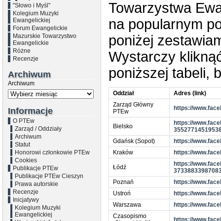
Towarzystwa Ewan
"Słowo i Myśl"
Kolegium Muzyki
na popularnym po
Ewangelickiej
Forum Ewangelickie
Mazurskie Towarzystwo
poniżej zestawia
Ewangelickie
Różne
Wystarczy klikną
Recenzje
poniższej tabeli,
Archiwum
Archiwum
Oddział
Adres (link)
Zarząd Główny
https://www.fac
Informacje
PTEw
O PTEw
https://www.fac
Bielsko
Zarząd / Oddziały
3552771451953
Archiwum
Gdańsk (Sopot)
https://www.fac
Statut
Honorowi członkowie PTEw
Kraków
https://www.fa
Cookies
https://www.fa
Łódź
Publikacje PTEw
3733883398708
Publikacje PTEw Cieszyn
Poznań
https://www.fa
Prawa autorskie
Recenzje
Ustroń
https://www.fac
Inicjatywy
Warszawa
https://www.fa
Kolegium Muzyki
Ewangelickiej
Czasopismo
https://www.fa