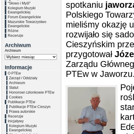
spotkaniu
jaworz
"Słowo i Myśl"
Kolegium Muzyki
Polskiego Towarz
Ewangelickiej
Forum Ewangelickie
Mazurskie Towarzystwo
mieliśmy okazję u
Ewangelickie
Różne
rozwijało się sad
Recenzje
Cieszyńskim przed
Archiwum
Archiwum
przygotował
Józe
Zarządu Główneg
Informacje
PTEw w Jaworzu
O PTEw
Zarząd / Oddziały
Archiwum
Poj
Statut
Honorowi członkowie PTEw
roś
Cookies
Publikacje PTEw
sta
Publikacje PTEw Cieszyn
Prawa autorskie
kar
Recenzje
Inicjatywy
Ede
Kolegium Muzyki
Ewangelickiej