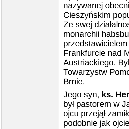
nazywanej obecni
Cieszyńskim popu
Ze swej działalno
monarchii habsbur
przedstawicielem 
Frankfurcie nad 
Austriackiego. B
Towarzystw Pomol
Brnie.
Jego syn,
ks. He
był pastorem w Ja
ojcu przejął zami
podobnie jak ojc