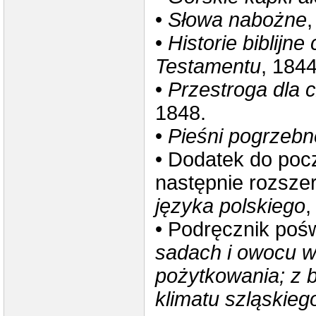
•
Słowa nabożne
,
•
Historie biblijne
Testamentu
, 1844
•
Przestroga dla 
1848.
•
Pieśni pogrzebn
• Dodatek do pocz
następnie rozsze
języka polskiego
,
• Podręcznik poś
sadach i owocu 
pożytkowania; z 
klimatu szląskieg