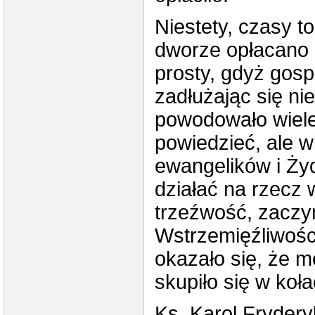
Niestety, czasy to
dworze opłacano 
prosty, gdyż gosp
zadłużając się ni
powodowało wiele
powiedzieć, ale 
ewangelików i Ży
działać na rzecz 
trzeźwość, zaczy
Wstrzemięźliwośc
okazało się, że m
skupiło się w koła
Ks. Karol Frydery