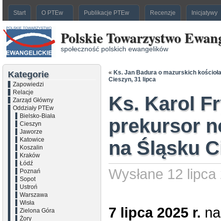
Start
O PTEw
Publikacje PTEw
Recenzje
Inicjatywy
Polskie Towarzystwo Ewang
społeczność polskich ewangelików
«
Ks. Jan Badura o mazurskich kościoła
Kategorie
Cieszyn, 31 lipca
Zapowiedzi
Relacje
Ks. Karol F
Zarząd Główny
Oddziały PTEw
Bielsko-Biała
prekursor 
Cieszyn
Jaworze
Katowice
na Śląsku 
Koszalin
Kraków
Łódź
Wysłane 12 lipca 
Poznań
Sopot
Ustroń
Warszawa
Wisła
7 lipca 2025 r.
na
Zielona Góra
Żory