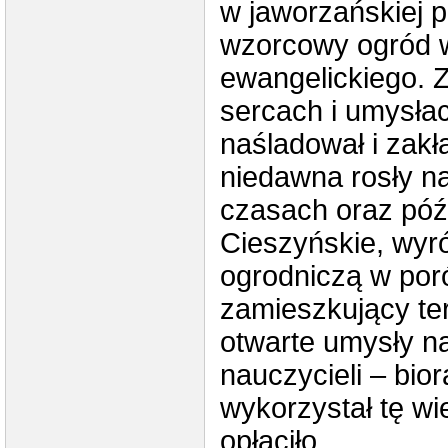
w jaworzańskiej p
wzorcowy ogród w
ewangelickiego. Z
sercach i umysłac
naśladował i zakł
niedawna rosły n
czasach oraz późn
Cieszyńskie, wyró
ogrodniczą w por
zamieszkujący te
otwarte umysły na
nauczycieli – bior
wykorzystał tę wi
opłaciło.