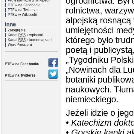
ogrodnictwa. Był
Protestantyzm w Wikipedii
PTEw na Facebooku
rolnictwa, warzyw
PTEw na Twitterze
PTEw w Wikipedii
alpejską rosnącą
Inne
umiejętności medy
Zaloguj się
Kanał
RSS
z wpisami
którego było trudn
Kanał
RSS
z komentarzami
WordPress.org
poetą i publicyst
„Tygodniku Polski
PTEw na Facebooku
„Nowinach dla Lu
PTEw na Twitterze
botaniki publiko
naukowych. Tłuma
niemieckiego.
Jeżeli idzie o jeg
•
Katechizm dokto
•
Gorskie kapki a