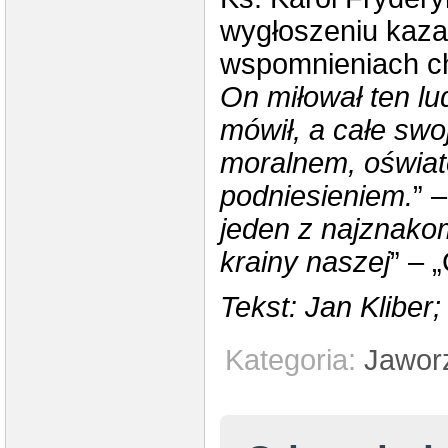
wygłoszeniu kaza
wspomnieniach ch
On miłował ten lud
mówił, a całe swo
moralnem, oświat
podniesieniem.
” 
jeden z najznak
krainy naszej
” – 
Tekst: Jan Kliber;
Kategoria:
Jawor