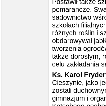
Postawił także szk
pomarańcze. Swą 
sadownictwo wśród
szkołach filialny
różnych roślin i 
obdarowywał jabł
tworzenia ogrodó
także dorosłym, 
celu zakładania 
Ks. Karol Fryde
Cieszynie, jako j
zostali duchowny
gimnazjum i organ