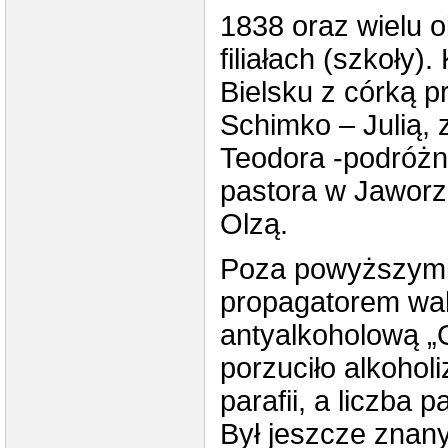
1838 oraz wielu o
filiałach (szkoły)
Bielsku z córką p
Schimko – Julią, 
Teodora -podróżn
pastora w Jaworz
Olzą.
Poza powyższymi z
propagatorem walk
antyalkoholową „G
porzuciło alkohol
parafii, a liczba
Był jeszcze znan