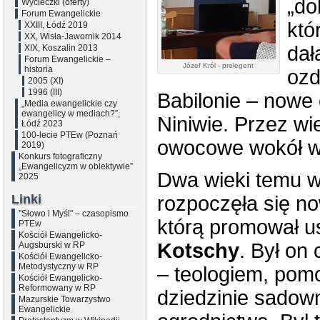
„do
Wycieczki (oferty)
Forum Ewangelickie
któ
XXIII, Łódź 2019
XX, Wisła-Jawornik 2014
dał
XIX, Koszalin 2013
Forum Ewangelickie –
Józef Król - prelegent
historia
ozd
2005 (XI)
1996 (III)
Babilonie – nowe 
„Media ewangelickie czy
ewangelicy w mediach?”,
Niniwie. Przez wi
Łódź 2023
100-lecie PTEw (Poznań
owocowe wokół wł
2019)
Konkurs fotograficzny
„Ewangelicyzm w obiektywie”
Dwa wieki temu w
2025
Linki
rozpoczęła się n
"Słowo i Myśl" – czasopismo
którą promował us
PTEw
Kościół Ewangelicko-
Kotschy
. Był on
Augsburski w RP
Kościół Ewangelicko-
Metodystyczny w RP
– teologiem, pomo
Kościół Ewangelicko-
Reformowany w RP
dziedzinie sadown
Mazurskie Towarzystwo
Ewangelickie