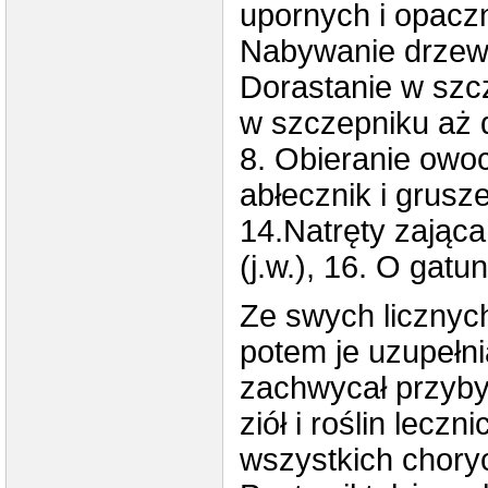
upornych i opaczn
Nabywanie drzewe
Dorastanie w szc
w szczepniku aż 
8. Obieranie owoc
abłecznik i grusz
14.Natręty zająca
(j.w.), 16. O gat
Ze swych licznych
potem je uzupełnia
zachwycał przyby
ziół i roślin lecz
wszystkich chory