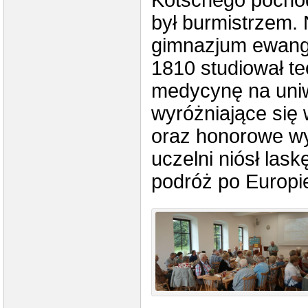
Kotschego pochod
był burmistrzem. 
gimnazjum ewange
1810 studiował te
medycynę na uniw
wyróżniające się 
oraz honorowe wyr
uczelni niósł las
podróż po Europie