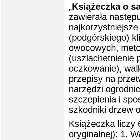
„
Książeczka o s
zawierała następ
najkorzystniejsze
(podgórskiego) k
owocowych, meto
(uszlachetnienie 
oczkowanie), wal
przepisy na przet
narzędzi ogrodni
szczepienia i sp
szkodniki drzew
Książeczka liczy 
oryginalnej): 1. 