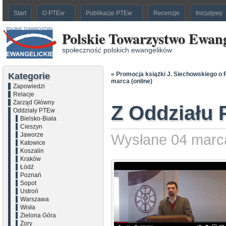
Start
O PTEw
Publikacje PTEw
Recenzje
Inicjatywy
Polskie Towarzystwo Ewang
społeczność polskich ewangelików
«
Promocja książki J. Siechowskiego o F
Kategorie
marca (online)
Zapowiedzi
Relacje
Zarząd Główny
Z Oddziału 
Oddziały PTEw
Bielsko-Biała
Cieszyn
Jaworze
Wysłane 04 marc
Katowice
Koszalin
Kraków
Łódź
Poznań
Sopot
Ustroń
Warszawa
Wisła
Zielona Góra
Żory