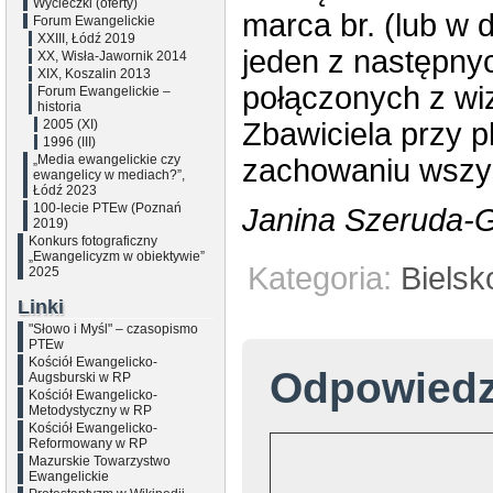
Wycieczki (oferty)
marca br. (lub w 
Forum Ewangelickie
XXIII, Łódź 2019
jeden z następny
XX, Wisła-Jawornik 2014
XIX, Koszalin 2013
połączonych z wiz
Forum Ewangelickie –
historia
2005 (XI)
Zbawiciela przy p
1996 (III)
„Media ewangelickie czy
zachowaniu wszys
ewangelicy w mediach?”,
Łódź 2023
100-lecie PTEw (Poznań
Janina Szeruda-
2019)
Konkurs fotograficzny
„Ewangelicyzm w obiektywie”
Kategoria:
Bielsk
2025
Linki
"Słowo i Myśl" – czasopismo
PTEw
Kościół Ewangelicko-
Odpowied
Augsburski w RP
Kościół Ewangelicko-
Metodystyczny w RP
Kościół Ewangelicko-
Reformowany w RP
Mazurskie Towarzystwo
Ewangelickie