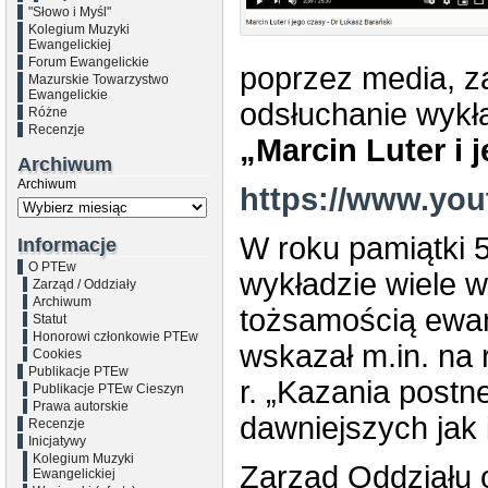
"Słowo i Myśl"
Kolegium Muzyki
Ewangelickiej
Forum Ewangelickie
poprzez media, z
Mazurskie Towarzystwo
Ewangelickie
odsłuchanie wyk
Różne
Recenzje
„Marcin Luter i 
Archiwum
Archiwum
https://www.yo
W roku pamiątki 5
Informacje
O PTEw
wykładzie wiele 
Zarząd / Oddziały
Archiwum
tożsamością ewang
Statut
Honorowi członkowie PTEw
wskazał m.in. na 
Cookies
Publikacje PTEw
r. „Kazania postn
Publikacje PTEw Cieszyn
Prawa autorskie
dawniejszych jak 
Recenzje
Inicjatywy
Kolegium Muzyki
Zarząd Oddziału 
Ewangelickiej