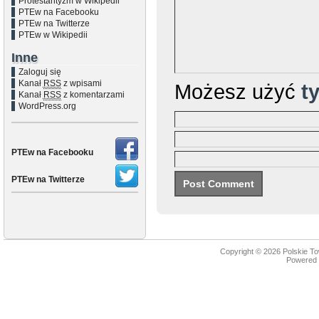
Protestantyzm w Wikipedii
PTEw na Facebooku
PTEw na Twitterze
PTEw w Wikipedii
Inne
Zaloguj się
Kanał
RSS
z wpisami
Możesz użyć
t
Kanał
RSS
z komentarzami
WordPress.org
PTEw na Facebooku
PTEw na Twitterze
Copyright © 2026
Polskie T
Powered