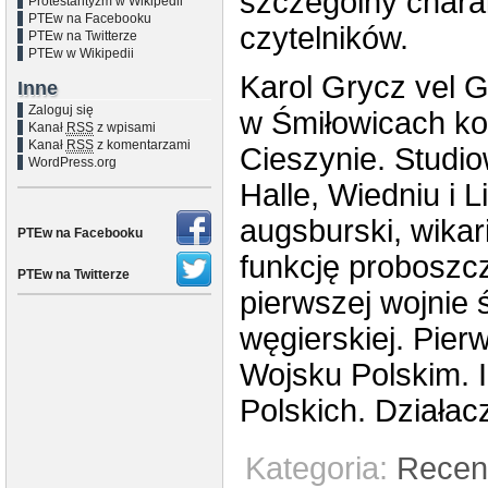
szczególny chara
Protestantyzm w Wikipedii
PTEw na Facebooku
czytelników.
PTEw na Twitterze
PTEw w Wikipedii
Karol Grycz vel 
Inne
Zaloguj się
w Śmiłowicach k
Kanał
RSS
z wpisami
Kanał
RSS
z komentarzami
Cieszynie. Studio
WordPress.org
Halle, Wiedniu i
augsburski, wikar
PTEw na Facebooku
funkcję proboszcz
PTEw na Twitterze
pierwszej wojnie 
węgierskiej. Pie
Wojsku Polskim. I
Polskich. Działac
Kategoria:
Recen