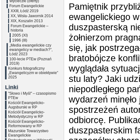
Wycieczki (oferty)
Pamiętnik przybli
Forum Ewangelickie
XXIII, Łódź 2019
ewangelickiego w 
XX, Wisła-Jawornik 2014
XIX, Koszalin 2013
duszpasterską ni
Forum Ewangelickie –
historia
żołnierzom pragn
2005 (XI)
1996 (III)
się, jak postrzeg
„Media ewangelickie czy
ewangelicy w mediach?”,
Łódź 2023
bratobójcze konfl
100-lecie PTEw (Poznań
2019)
wyglądała sytuacj
Konkurs fotograficzny
„Ewangelicyzm w obiektywie”
stu laty? Jaki ud
2025
Linki
niepodległego pa
"Słowo i Myśl" – czasopismo
wydarzeń minęło j
PTEw
Kościół Ewangelicko-
spostrzeżeń auto
Augsburski w RP
Kościół Ewangelicko-
Metodystyczny w RP
odbiorcę. Publika
Kościół Ewangelicko-
Reformowany w RP
duszpasterskim f
Mazurskie Towarzystwo
Ewangelickie