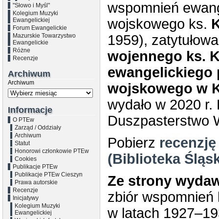
wspomnień ewang
"Słowo i Myśl"
Kolegium Muzyki
wojskowego ks.
K
Ewangelickiej
Forum Ewangelickie
Mazurskie Towarzystwo
1959), zatytułow
Ewangelickie
Różne
wojennego ks. K
Recenzje
ewangelickiego
Archiwum
Archiwum
wojskowego w K
wydało w 2020 r.
Informacje
Duszpasterstwo 
O PTEw
Zarząd / Oddziały
Archiwum
Pobierz
recenzję
Statut
Honorowi członkowie PTEw
(Biblioteka Śląs
Cookies
Publikacje PTEw
Publikacje PTEw Cieszyn
Ze strony wyda
Prawa autorskie
Recenzje
zbiór wspomnień 
Inicjatywy
Kolegium Muzyki
w latach 1927–19
Ewangelickiej