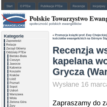
Start
O PTEw
Publikacje PTEw
Recenzje
Inicjatywy
Polskie Towarzystwo Ewang
społeczność polskich ewangelików
«
Promocja książki prof. Ewy Chojeckiej
Kategorie
kościołów ewangelickich na Górnym Śl
Zapowiedzi
Relacje
Recenzja w
Zarząd Główny
Oddziały PTEw
Bielsko-Biała
kapelana wo
Cieszyn
Jaworze
Katowice
Grycza (Wa
Koszalin
Kraków
Łódź
Wysłane 16 marca
Poznań
Sopot
Ustroń
Warszawa
Wisła
Zapraszamy do za
Zielona Góra
Żory