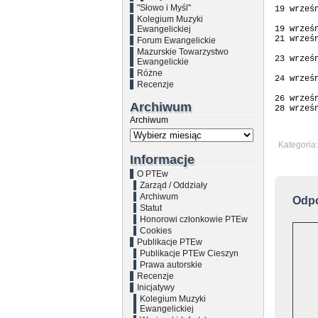
"Słowo i Myśl"
19 wrześ
Kolegium Muzyki
        
Ewangelickiej

19 wrze
21 wrześ
Forum Ewangelickie
        
Mazurskie Towarzystwo
23 wrześ
Ewangelickie
        
Różne

24 wrze
Recenzje
        
26 wrześ
Archiwum
Archiwum
Kategoria
Informacje
O PTEw
Zarząd / Oddziały
Archiwum
Odp
Statut
Honorowi członkowie PTEw
Cookies
Publikacje PTEw
Publikacje PTEw Cieszyn
Prawa autorskie
Recenzje
Inicjatywy
Kolegium Muzyki
Ewangelickiej