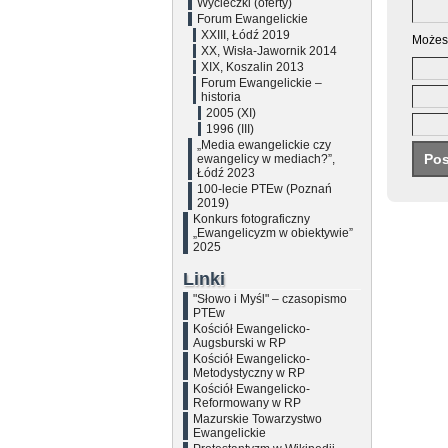
Wycieczki (oferty)
Forum Ewangelickie
XXIII, Łódź 2019
Możes
XX, Wisła-Jawornik 2014
XIX, Koszalin 2013
Forum Ewangelickie –
historia
2005 (XI)
1996 (III)
„Media ewangelickie czy
ewangelicy w mediach?”,
Łódź 2023
100-lecie PTEw (Poznań
2019)
Konkurs fotograficzny
„Ewangelicyzm w obiektywie”
2025
Linki
"Słowo i Myśl" – czasopismo
PTEw
Kościół Ewangelicko-
Augsburski w RP
Kościół Ewangelicko-
Metodystyczny w RP
Kościół Ewangelicko-
Reformowany w RP
Mazurskie Towarzystwo
Ewangelickie