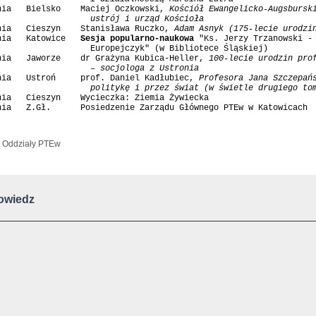
nia   Bielsko    Maciej Oczkowski, 
Kościół Ewangelicko-Augsburski
                   ustrój i urząd Kościoła
śnia   Cieszyn    Stanisława Ruczko, 
Adam Asnyk (175-lecie urodzi
nia   Katowice   
Sesja popularno-naukowa
 "Ks. Jerzy Trzanowski - 
                   Europejczyk" (w Bibliotece Śląskiej)  

nia   Jaworze    dr Grażyna Kubica-Heller, 
100-lecie urodzin prof
                   – socjologa z Ustronia
śnia   Ustroń     prof. Daniel Kadłubiec, 
Profesora Jana Szczepańs
                   politykę i przez świat (w świetle drugiego to
nia   Cieszyn    Wycieczka: Ziemia Żywiecka  

:
Oddziały PTEw
owiedz