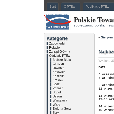
Start
O PTEw
Publikacje PTEw
Polskie Towa
społeczność polskich ew
«
Sierpień
Kategorie
Zapowiedzi
Relacje
Najbli
Zarząd Główny
Oddziały PTEw
Bielsko-Biała
Wysłane 30
Cieszyn
Data    
Jaworze
Katowice
5 wrześn
Koszalin
7 wrześn
Kraków
        
Łódź
9 wrześn
Poznań
12 wrześ
Sopot
        
13 wrześ
Ustroń
13-15 wr
Warszawa
        
Wisła
14 wrześ
Zielona Góra
16 wrześ
Żory
        