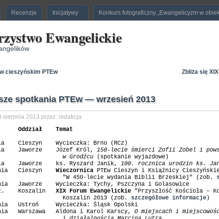
Recenzje
Inicjatywy
Konkurs fotograficzny „Ewangelicyzm w obie
rzystwo Ewangelickie
angelików
 w cieszyńskim PTEw
Zbliża się XI
ższe spotkania PTEw — wrzesień 2013
 sierpnia 2013 przez: redakcja
      Oddział    Temat 
ia    Cieszyn    Wycieczka: Brno (RCz) 

ia    Jaworze    Józef Król, 
150-lecie śmierci Zofii Zobel i pows
                   w Grodźcu
 (spotkanie wyjazdowe)  

ia    Jaworze    ks. Ryszard Janik, 
100. rocznica urodzin ks. Ja
nia   Cieszyn    
Wieczornica
 PTEw Cieszyn i Książnicy Cieszyńskie
                   "W 450-lecie wydania Biblii Brzeskiej" (zob. 
nia   Jaworze    Wycieczka: Tychy, Pszczyna i Golasowice  

z.    Koszalin   
XIX Forum Ewangelickie
 "Przyszłość Kościoła – Ko
                   Koszalin 2013 (zob. 
szczegółowe informacje
)  

nia   Ustroń     Wycieczka: Śląsk Opolski

nia   Warszawa   Aldona i Karol Karscy, 
O miejscach i miejscowośc
                   i działalnością Marcina Lutra