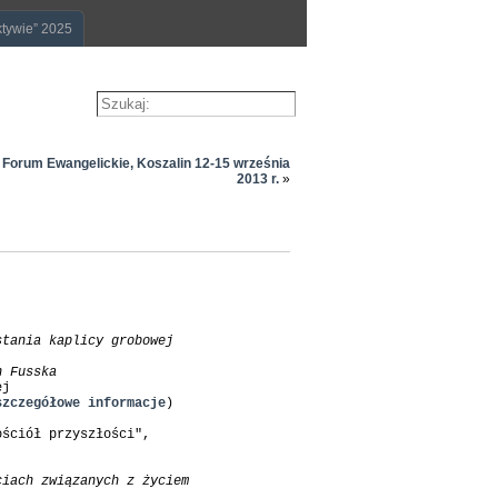
ktywie” 2025
X Forum Ewangelickie, Koszalin 12-15 września
2013 r.
»
tania kaplicy grobowej 

n Fusska
j 

szczegółowe informacje
)  

ściół przyszłości", 

iach związanych z życiem 
