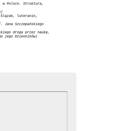
 w Polsce. Struktura, 

n)
Ślązak, luteranin, 

. Jana Szczepańskiego

kiego droga przez naukę, 

mu jego Dzienników)