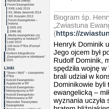
Wycieczki (oferty)
Forum Ewangelickie
XXIII, Łódź 2019
XX, Wisła-Jawornik 2014
Biogram śp. Henr
XIX, Koszalin 2013
Forum Ewangelickie –
„Zwiastuna Ewang
historia
2005 (XI)
(
https://zwiastu
1996 (III)
„Media ewangelickie czy
ewangelicy w mediach?”,
Łódź 2023
Henryk Dominik u
100-lecie PTEw (Poznań
2019)
Jego ojcem był 
Konkurs fotograficzny
„Ewangelicyzm w obiektywie”
Rudolf Dominik, m
2025
spędziła wojnę w 
Linki
"Słowo i Myśl" – czasopismo
brali udział w kon
PTEw
Kościół Ewangelicko-
Dominikowie byli
Augsburski w RP
Kościół Ewangelicko-
ewangelicką – mi
Metodystyczny w RP
Kościół Ewangelicko-
Reformowany w RP
wyznania uczyła 
Mazurskie Towarzystwo
Ewangelickie
bratem bliźniaki