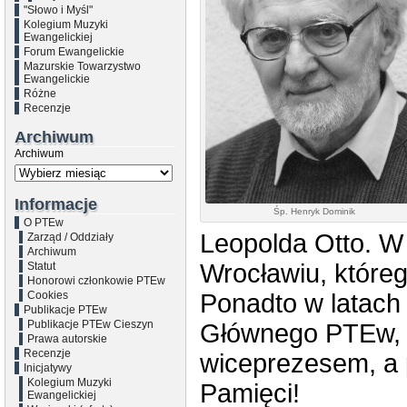
"Słowo i Myśl"
Kolegium Muzyki
Ewangelickiej
Forum Ewangelickie
Mazurskie Towarzystwo
Ewangelickie
Różne
Recenzje
Archiwum
Archiwum
Informacje
Śp. Henryk Dominik
O PTEw
Leopolda Otto. W
Zarząd / Oddziały
Archiwum
Wrocławiu, które
Statut
Honorowi członkowie PTEw
Cookies
Ponadto w latach
Publikacje PTEw
Publikacje PTEw Cieszyn
Głównego PTEw, 
Prawa autorskie
Recenzje
wiceprezesem, a 
Inicjatywy
Kolegium Muzyki
Pamięci!
Ewangelickiej