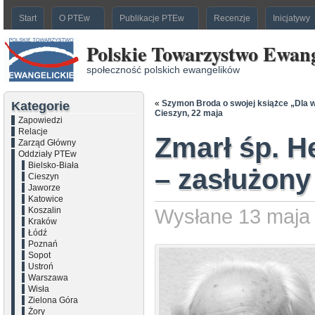
Start
O PTEw
Publikacje PTEw
Recenzje
Inicjatywy
Polskie Towarzystwo Ewang
społeczność polskich ewangelików
«
Szymon Broda o swojej książce „Dla wi
Kategorie
Cieszyn, 22 maja
Zapowiedzi
Relacje
Zmarł śp. H
Zarząd Główny
Oddziały PTEw
Bielsko-Biała
– zasłużony
Cieszyn
Jaworze
Katowice
Koszalin
Wysłane 13 maja 
Kraków
Łódź
Poznań
Sopot
Ustroń
Warszawa
Wisła
Zielona Góra
Żory