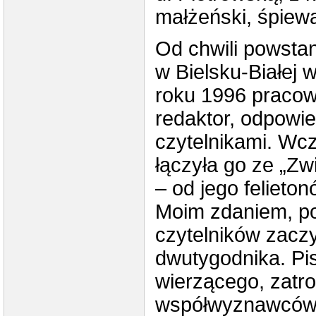
małżeński, śpiewa
Od chwili powst
w Bielsku-Białej 
roku 1996 pracow
redaktor, odpowie
czytelnikami. Wcz
łączyła go ze „Z
– od jego felieton
Moim zdaniem, po
czytelników zaczy
dwutygodnika. Pis
wierzącego, zatro
współwyznawców