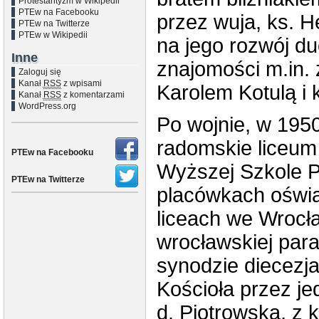
Protestantyzm w Wikipedii
PTEw na Facebooku
przez wuja, ks. 
PTEw na Twitterze
PTEw w Wikipedii
na jego rozwój du
Inne
znajomości m.in.
Zaloguj się
Kanał
RSS
z wpisami
Karolem Kotulą i
Kanał
RSS
z komentarzami
WordPress.org
Po wojnie, w 195
radomskie liceum 
PTEw na Facebooku
Wyższej Szkole P
PTEw na Twitterze
placówkach oświ
liceach we Wrocł
wrocławskiej paraf
synodzie diecezj
Kościoła przez j
d. Piotrowską, z 