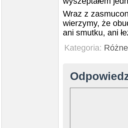
wyszeptałem jedno
Wraz z zasmucon
wierzymy, że obud
ani smutku, ani łe
Kategoria:
Różne
Odpowied