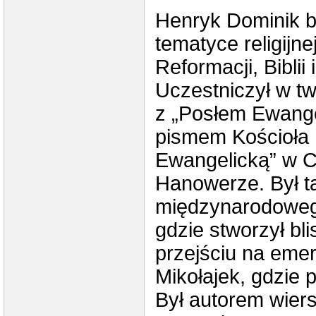
Henryk Dominik b
tematyce religijn
Reformacji, Bibli
Uczestniczył w tw
z „Posłem Ewange
pismem Kościoła n
Ewangelicką” w Ci
Hanowerze. Był ta
międzynarodowego
gdzie stworzył bli
przejściu na emery
Mikołajek, gdzie 
Był autorem wier