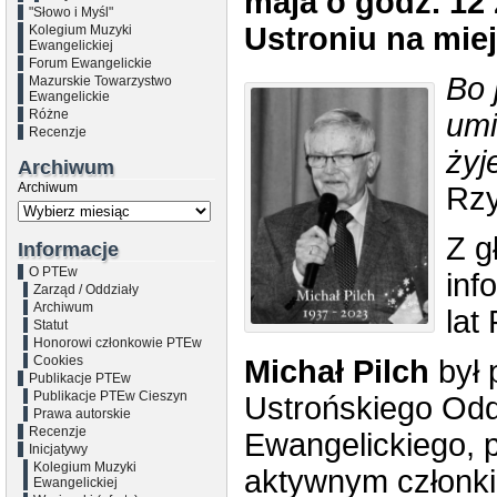
maja o godz. 12
"Słowo i Myśl"
Ustroniu na mie
Kolegium Muzyki
Ewangelickiej
Forum Ewangelickie
Bo 
Mazurskie Towarzystwo
Ewangelickie
Różne
umi
Recenzje
żyj
Archiwum
Archiwum
Rzy
Z g
Informacje
O PTEw
inf
Zarząd / Oddziały
Archiwum
lat
Statut
Honorowi członkowie PTEw
Cookies
Michał Pilch
był 
Publikacje PTEw
Publikacje PTEw Cieszyn
Ustrońskiego Odd
Prawa autorskie
Recenzje
Ewangelickiego, p
Inicjatywy
Kolegium Muzyki
aktywnym członkie
Ewangelickiej