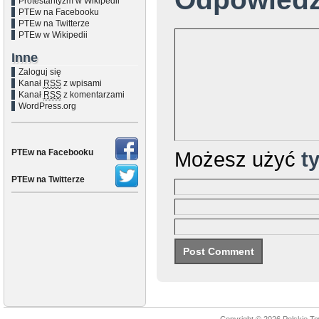
Protestantyzm w Wikipedii
PTEw na Facebooku
PTEw na Twitterze
PTEw w Wikipedii
Inne
Zaloguj się
Kanał
RSS
z wpisami
Kanał
RSS
z komentarzami
WordPress.org
PTEw na Facebooku
Możesz użyć
t
PTEw na Twitterze