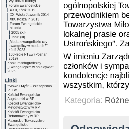
Wycieczki (oferty)
ogólnopolskiej To
Forum Ewangelickie
XXIII, Łódź 2019
przewodnikiem b
XX, Wisła-Jawornik 2014
XIX, Koszalin 2013
Towarzystwa Miło
Forum Ewangelickie –
historia
lokalnej prasie o
2005 (XI)
1996 (III)
Ustrońskiego”. Za
„Media ewangelickie czy
ewangelicy w mediach?”,
Łódź 2023
W imieniu Zarząd
100-lecie PTEw (Poznań
2019)
Konkurs fotograficzny
członków i sympa
„Ewangelicyzm w obiektywie”
2025
kondolencje najbl
Linki
wszystkim, którzy 
"Słowo i Myśl" – czasopismo
PTEw
Kościół Ewangelicko-
Kategoria:
Różne
Augsburski w RP
Kościół Ewangelicko-
Metodystyczny w RP
Kościół Ewangelicko-
Reformowany w RP
Mazurskie Towarzystwo
Ewangelickie
Odpowied