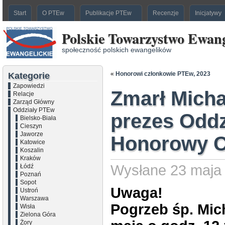
Start
O PTEw
Publikacje PTEw
Recenzje
Inicjatywy
Polskie Towarzystwo Ewang
społeczność polskich ewangelików
«
Honorowi członkowie PTEw, 2023
Kategorie
Zapowiedzi
Zmarł Michał
Relacje
Zarząd Główny
Oddziały PTEw
prezes Oddz
Bielsko-Biała
Cieszyn
Jaworze
Honorowy C
Katowice
Koszalin
Kraków
Wysłane 23 maja 
Łódź
Poznań
Sopot
Uwaga!
Ustroń
Warszawa
Pogrzeb śp. Mic
Wisła
Zielona Góra
Żory