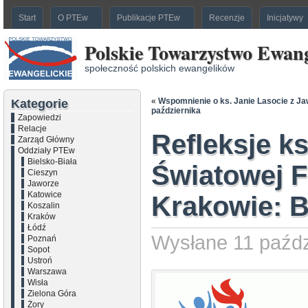
Start
O PTEw
Publikacje PTEw
Recenzje
Inicjatywy
Polskie Towarzystwo Ewang
społeczność polskich ewangelików
«
Wspomnienie o ks. Janie Lasocie z Ja
Kategorie
października
Zapowiedzi
Relacje
Refleksje k
Zarząd Główny
Oddziały PTEw
Bielsko-Biała
Światowej F
Cieszyn
Jaworze
Katowice
Krakowie: B
Koszalin
Kraków
Łódź
Wysłane 11 paźdz
Poznań
Sopot
Ustroń
Warszawa
Wisła
Zielona Góra
Żory