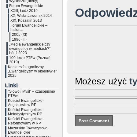
Wycieczki (oferty)
Forum Ewangelickie
Odpowied
XXIII, Łódź 2019
XX, Wisła-Jawornik 2014
XIX, Koszalin 2013
Forum Ewangelickie –
historia
2005 (XI)
1996 (III)
„Media ewangelickie czy
ewangelicy w mediach?”,
Łódź 2023
100-lecie PTEw (Poznań
2019)
Konkurs fotograficzny
„Ewangelicyzm w obiektywie”
2025
Możesz użyć
t
Linki
"Słowo i Myśl" – czasopismo
PTEw
Kościół Ewangelicko-
Augsburski w RP
Kościół Ewangelicko-
Metodystyczny w RP
Kościół Ewangelicko-
Reformowany w RP
Mazurskie Towarzystwo
Ewangelickie