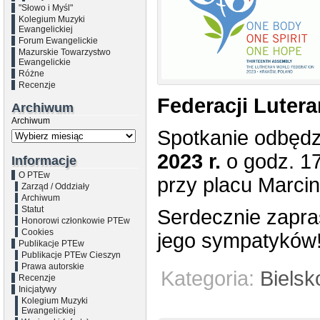
"Słowo i Myśl"
Kolegium Muzyki
Ewangelickiej
Forum Ewangelickie
Mazurskie Towarzystwo
Ewangelickie
Różne
Recenzje
Federacji Lutera
Archiwum
Archiwum
Spotkanie odbędz
2023 r.
o godz. 17,
Informacje
O PTEw
przy placu Marcin
Zarząd / Oddziały
Archiwum
Statut
Serdecznie zapra
Honorowi członkowie PTEw
Cookies
jego sympatyków
Publikacje PTEw
Publikacje PTEw Cieszyn
Prawa autorskie
Kategoria:
Bielsk
Recenzje
Inicjatywy
Kolegium Muzyki
Ewangelickiej