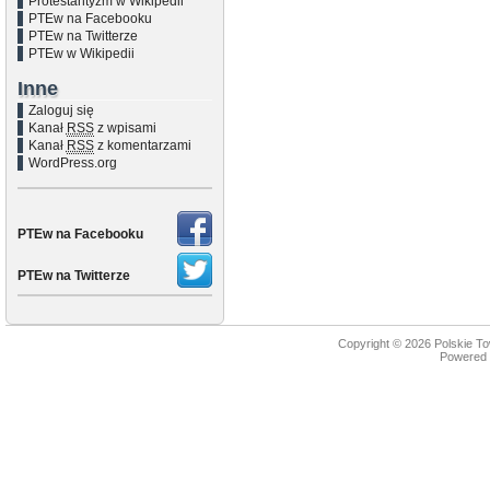
Protestantyzm w Wikipedii
PTEw na Facebooku
PTEw na Twitterze
PTEw w Wikipedii
Inne
Zaloguj się
Kanał
RSS
z wpisami
Kanał
RSS
z komentarzami
WordPress.org
PTEw na Facebooku
PTEw na Twitterze
Copyright © 2026
Polskie T
Powered